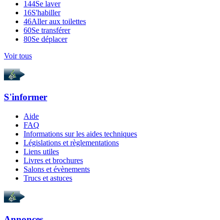
144
Se laver
16
S'habiller
46
Aller aux toilettes
60
Se transférer
80
Se déplacer
Voir tous
S'informer
Aide
FAQ
Informations sur les aides techniques
Législations et règlementations
Liens utiles
Livres et brochures
Salons et évènements
Trucs et astuces
Annonces