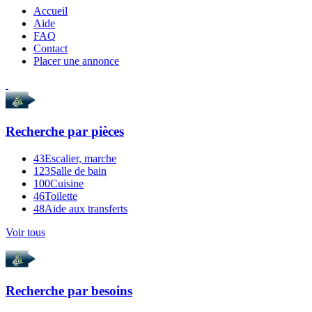
Accueil
Aide
FAQ
Contact
Placer une annonce
Recherche par
pièces
43
Escalier, marche
123
Salle de bain
100
Cuisine
46
Toilette
48
Aide aux transferts
Voir tous
Recherche par
besoins