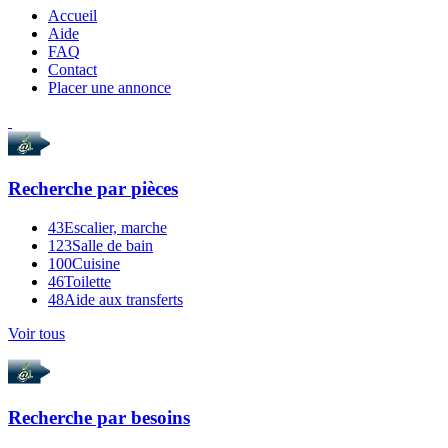
Accueil
Aide
FAQ
Contact
Placer une annonce
Recherche par
pièces
43
Escalier, marche
123
Salle de bain
100
Cuisine
46
Toilette
48
Aide aux transferts
Voir tous
Recherche par
besoins