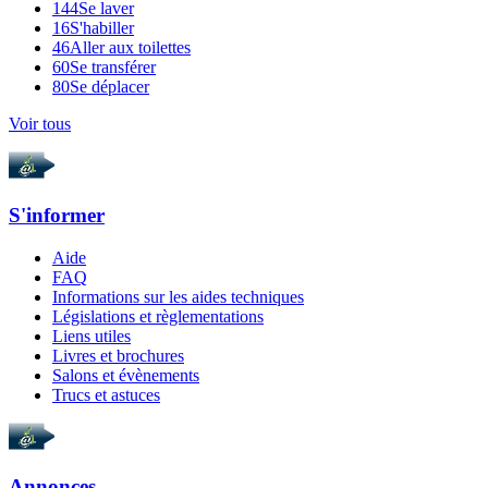
144
Se laver
16
S'habiller
46
Aller aux toilettes
60
Se transférer
80
Se déplacer
Voir tous
S'informer
Aide
FAQ
Informations sur les aides techniques
Législations et règlementations
Liens utiles
Livres et brochures
Salons et évènements
Trucs et astuces
Annonces