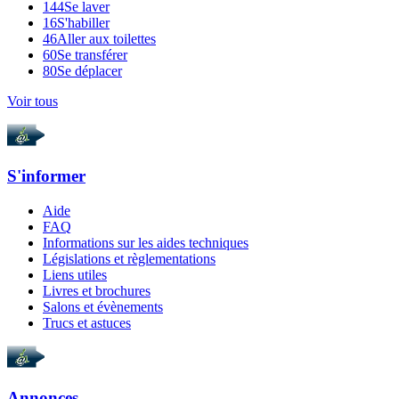
144
Se laver
16
S'habiller
46
Aller aux toilettes
60
Se transférer
80
Se déplacer
Voir tous
S'informer
Aide
FAQ
Informations sur les aides techniques
Législations et règlementations
Liens utiles
Livres et brochures
Salons et évènements
Trucs et astuces
Annonces