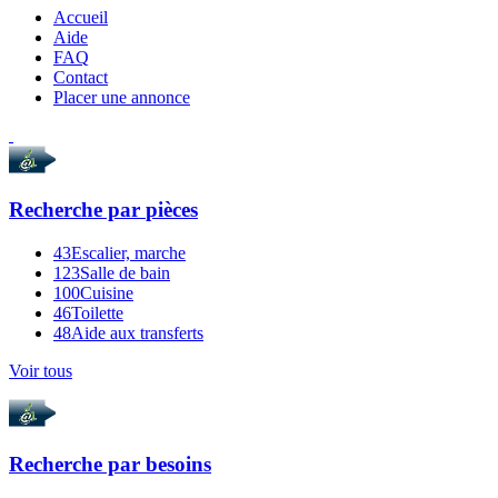
Accueil
Aide
FAQ
Contact
Placer une annonce
Recherche par
pièces
43
Escalier, marche
123
Salle de bain
100
Cuisine
46
Toilette
48
Aide aux transferts
Voir tous
Recherche par
besoins