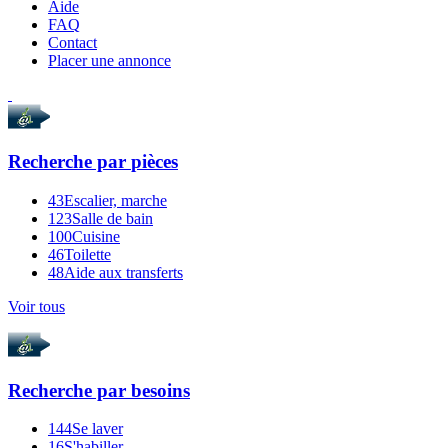
Aide
FAQ
Contact
Placer une annonce
Recherche par
pièces
43
Escalier, marche
123
Salle de bain
100
Cuisine
46
Toilette
48
Aide aux transferts
Voir tous
Recherche par
besoins
144
Se laver
16
S'habiller