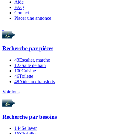
Aide
FAQ
Contact
Placer une annonce
Recherche par
pièces
43
Escalier, marche
123
Salle de bain
100
Cuisine
46
Toilette
48
Aide aux transferts
Voir tous
Recherche par
besoins
144
Se laver
16
S'habiller