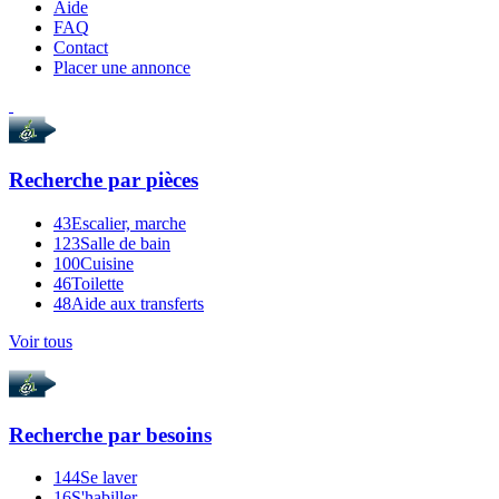
Aide
FAQ
Contact
Placer une annonce
Recherche par
pièces
43
Escalier, marche
123
Salle de bain
100
Cuisine
46
Toilette
48
Aide aux transferts
Voir tous
Recherche par
besoins
144
Se laver
16
S'habiller