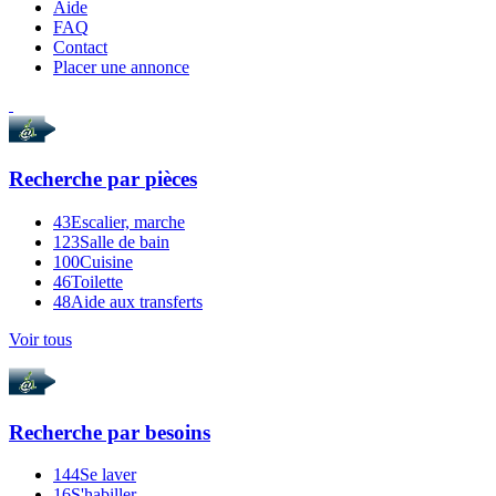
Aide
FAQ
Contact
Placer une annonce
Recherche par
pièces
43
Escalier, marche
123
Salle de bain
100
Cuisine
46
Toilette
48
Aide aux transferts
Voir tous
Recherche par
besoins
144
Se laver
16
S'habiller