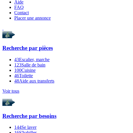
Aide
FAQ
Contact
Placer une annonce
Recherche par
pièces
43
Escalier, marche
123
Salle de bain
100
Cuisine
46
Toilette
48
Aide aux transferts
Voir tous
Recherche par
besoins
144
Se laver
16
S'habiller