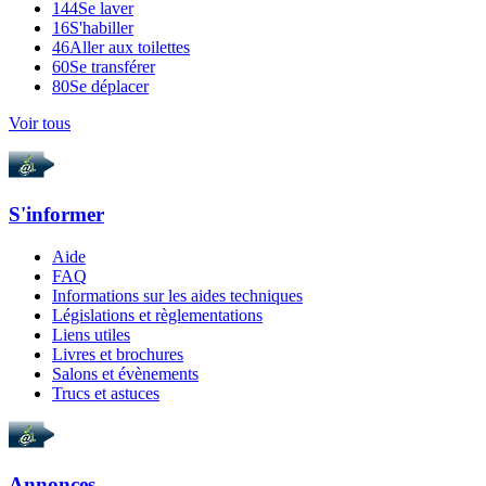
144
Se laver
16
S'habiller
46
Aller aux toilettes
60
Se transférer
80
Se déplacer
Voir tous
S'informer
Aide
FAQ
Informations sur les aides techniques
Législations et règlementations
Liens utiles
Livres et brochures
Salons et évènements
Trucs et astuces
Annonces