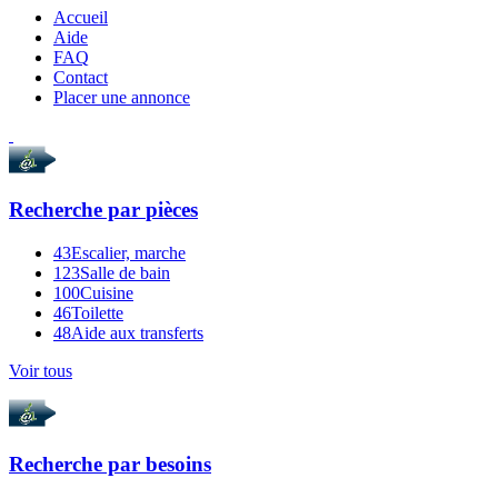
Accueil
Aide
FAQ
Contact
Placer une annonce
Recherche par
pièces
43
Escalier, marche
123
Salle de bain
100
Cuisine
46
Toilette
48
Aide aux transferts
Voir tous
Recherche par
besoins