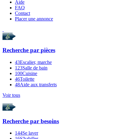
Aide
FAQ
Contact
Placer une annonce
Recherche par
pièces
43
Escalier, marche
123
Salle de bain
100
Cuisine
46
Toilette
48
Aide aux transferts
Voir tous
Recherche par
besoins
144
Se laver
16
S'habiller