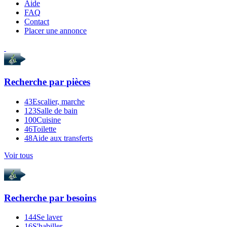
Aide
FAQ
Contact
Placer une annonce
Recherche par
pièces
43
Escalier, marche
123
Salle de bain
100
Cuisine
46
Toilette
48
Aide aux transferts
Voir tous
Recherche par
besoins
144
Se laver
16
S'habiller