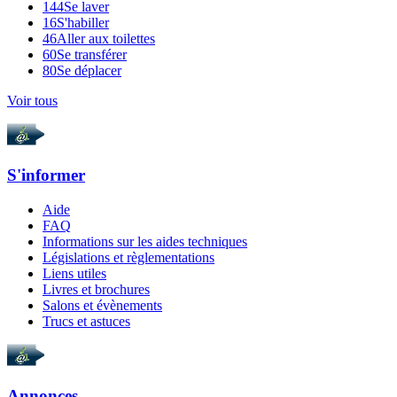
144
Se laver
16
S'habiller
46
Aller aux toilettes
60
Se transférer
80
Se déplacer
Voir tous
S'informer
Aide
FAQ
Informations sur les aides techniques
Législations et règlementations
Liens utiles
Livres et brochures
Salons et évènements
Trucs et astuces
Annonces