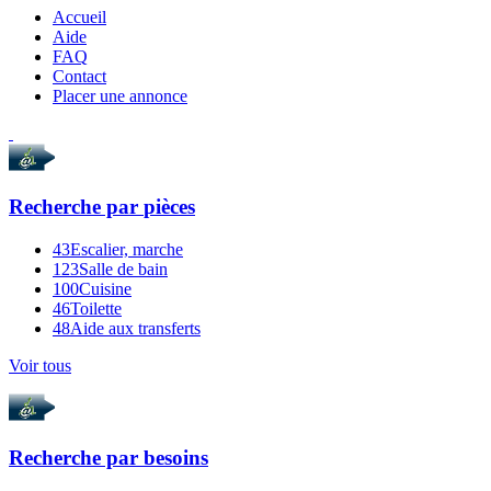
Accueil
Aide
FAQ
Contact
Placer une annonce
Recherche par
pièces
43
Escalier, marche
123
Salle de bain
100
Cuisine
46
Toilette
48
Aide aux transferts
Voir tous
Recherche par
besoins