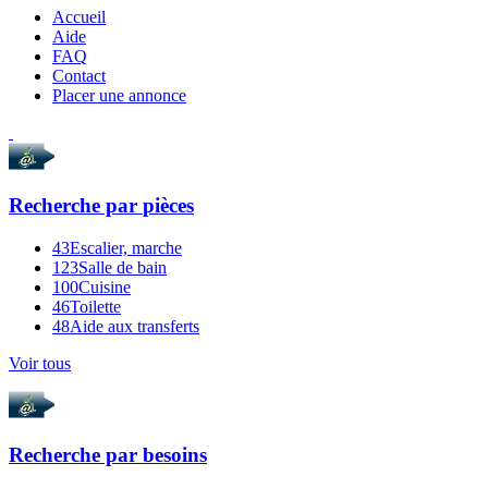
Accueil
Aide
FAQ
Contact
Placer une annonce
Recherche par
pièces
43
Escalier, marche
123
Salle de bain
100
Cuisine
46
Toilette
48
Aide aux transferts
Voir tous
Recherche par
besoins