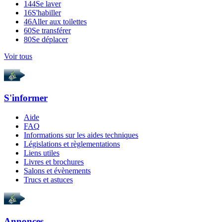
144
Se laver
16
S'habiller
46
Aller aux toilettes
60
Se transférer
80
Se déplacer
Voir tous
S'informer
Aide
FAQ
Informations sur les aides techniques
Législations et règlementations
Liens utiles
Livres et brochures
Salons et évènements
Trucs et astuces
Annonces