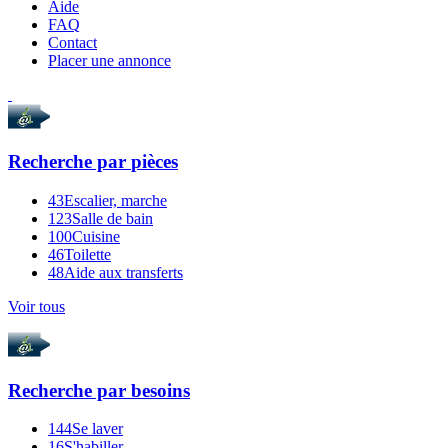
Aide
FAQ
Contact
Placer une annonce
Recherche par
pièces
43
Escalier, marche
123
Salle de bain
100
Cuisine
46
Toilette
48
Aide aux transferts
Voir tous
Recherche par
besoins
144
Se laver
16
S'habiller