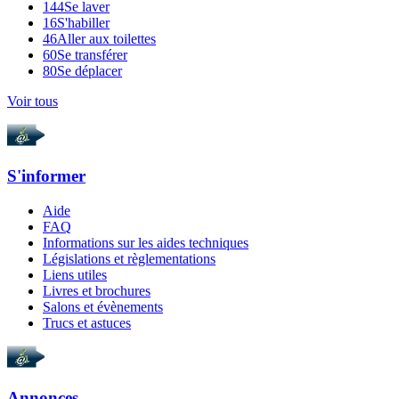
144
Se laver
16
S'habiller
46
Aller aux toilettes
60
Se transférer
80
Se déplacer
Voir tous
S'informer
Aide
FAQ
Informations sur les aides techniques
Législations et règlementations
Liens utiles
Livres et brochures
Salons et évènements
Trucs et astuces
Annonces