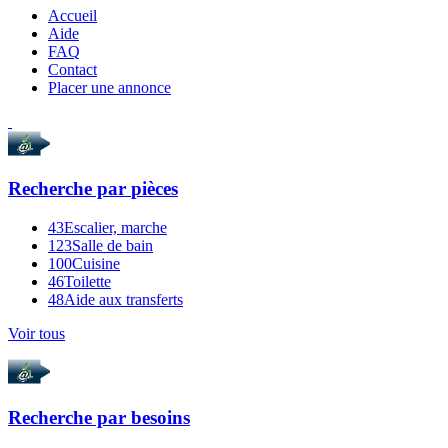
Accueil
Aide
FAQ
Contact
Placer une annonce
Recherche par
pièces
43
Escalier, marche
123
Salle de bain
100
Cuisine
46
Toilette
48
Aide aux transferts
Voir tous
Recherche par
besoins