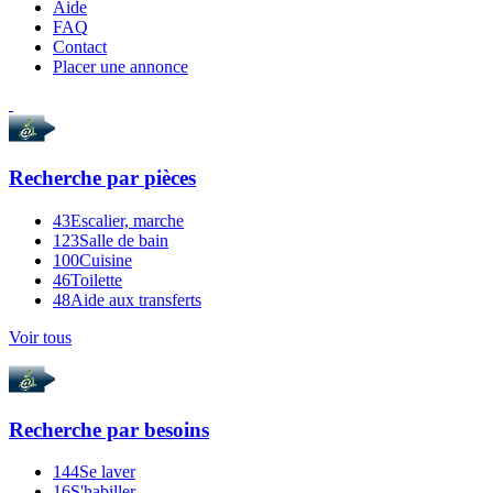
Aide
FAQ
Contact
Placer une annonce
Recherche par
pièces
43
Escalier, marche
123
Salle de bain
100
Cuisine
46
Toilette
48
Aide aux transferts
Voir tous
Recherche par
besoins
144
Se laver
16
S'habiller