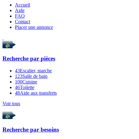
Accueil
Aide
FAQ
Contact
Placer une annonce
Recherche par
pièces
43
Escalier, marche
123
Salle de bain
100
Cuisine
46
Toilette
48
Aide aux transferts
Voir tous
Recherche par
besoins