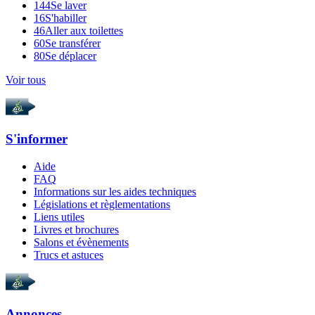
144
Se laver
16
S'habiller
46
Aller aux toilettes
60
Se transférer
80
Se déplacer
Voir tous
S'informer
Aide
FAQ
Informations sur les aides techniques
Législations et règlementations
Liens utiles
Livres et brochures
Salons et évènements
Trucs et astuces
Annonces