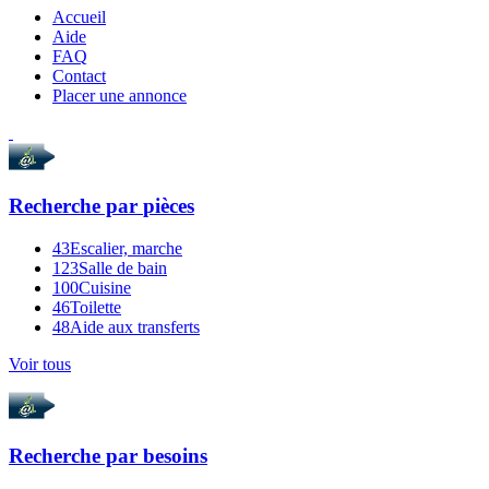
Accueil
Aide
FAQ
Contact
Placer une annonce
Recherche par
pièces
43
Escalier, marche
123
Salle de bain
100
Cuisine
46
Toilette
48
Aide aux transferts
Voir tous
Recherche par
besoins