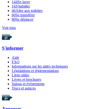
144
Se laver
16
S'habiller
46
Aller aux toilettes
60
Se transférer
80
Se déplacer
Voir tous
S'informer
Aide
FAQ
Informations sur les aides techniques
Législations et règlementations
Liens utiles
Livres et brochures
Salons et évènements
Trucs et astuces
Annonces