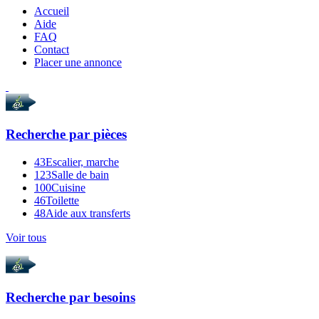
Accueil
Aide
FAQ
Contact
Placer une annonce
Recherche par
pièces
43
Escalier, marche
123
Salle de bain
100
Cuisine
46
Toilette
48
Aide aux transferts
Voir tous
Recherche par
besoins