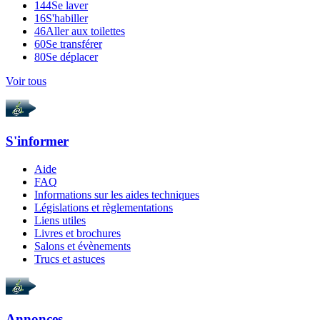
144
Se laver
16
S'habiller
46
Aller aux toilettes
60
Se transférer
80
Se déplacer
Voir tous
S'informer
Aide
FAQ
Informations sur les aides techniques
Législations et règlementations
Liens utiles
Livres et brochures
Salons et évènements
Trucs et astuces
Annonces