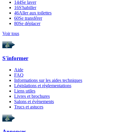
144
Se laver
16
S'habiller
46
Aller aux toilettes
60
Se transférer
80
Se déplacer
Voir tous
S'informer
Aide
FAQ
Informations sur les aides techniques
Législations et règlementations
Liens utiles
Livres et brochures
Salons et évènements
Trucs et astuces
Annonces