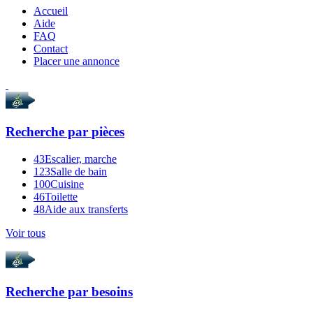
Accueil
Aide
FAQ
Contact
Placer une annonce
Recherche par
pièces
43
Escalier, marche
123
Salle de bain
100
Cuisine
46
Toilette
48
Aide aux transferts
Voir tous
Recherche par
besoins