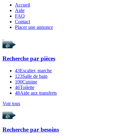
Accueil
Aide
FAQ
Contact
Placer une annonce
Recherche par
pièces
43
Escalier, marche
123
Salle de bain
100
Cuisine
46
Toilette
48
Aide aux transferts
Voir tous
Recherche par
besoins