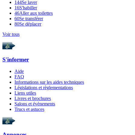
144
Se laver
16
S'habiller
46
Aller aux toilettes
60
Se transférer
80
Se déplacer
Voir tous
S'informer
Aide
FAQ
Informations sur les aides techniques
Législations et règlementations
Liens utiles
Livres et brochures
Salons et évènements
Trucs et astuces
Annonces