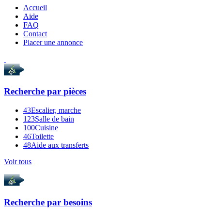
Accueil
Aide
FAQ
Contact
Placer une annonce
Recherche par
pièces
43
Escalier, marche
123
Salle de bain
100
Cuisine
46
Toilette
48
Aide aux transferts
Voir tous
Recherche par
besoins