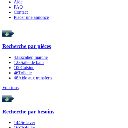
Aide
FAQ
Contact
Placer une annonce
Recherche par
pièces
43
Escalier, marche
123
Salle de bain
100
Cuisine
46
Toilette
48
Aide aux transferts
Voir tous
Recherche par
besoins
144
Se laver
16
S'habiller