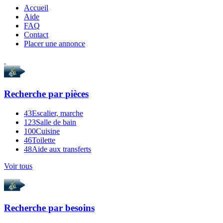
Accueil
Aide
FAQ
Contact
Placer une annonce
Recherche par
pièces
43
Escalier, marche
123
Salle de bain
100
Cuisine
46
Toilette
48
Aide aux transferts
Voir tous
Recherche par
besoins