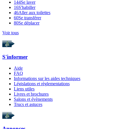
144
Se laver
16
S'habiller
46
Aller aux toilettes
60
Se transférer
80
Se déplacer
Voir tous
S'informer
Aide
FAQ
Informations sur les aides techniques
Législations et règlementations
Liens utiles
Livres et brochures
Salons et évènements
Trucs et astuces
Annonces