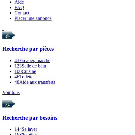
Aide
FAQ
Contact
Placer une annonce
Recherche par
pièces
43
Escalier, marche
123
Salle de bain
100
Cuisine
46
Toilette
48
Aide aux transferts
Voir tous
Recherche par
besoins
144
Se laver
16
S'habiller