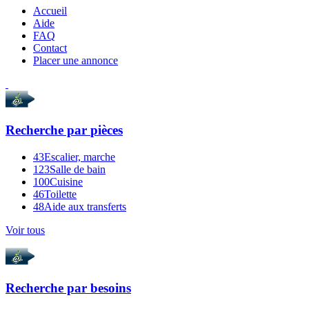
Accueil
Aide
FAQ
Contact
Placer une annonce
Recherche par
pièces
43
Escalier, marche
123
Salle de bain
100
Cuisine
46
Toilette
48
Aide aux transferts
Voir tous
Recherche par
besoins