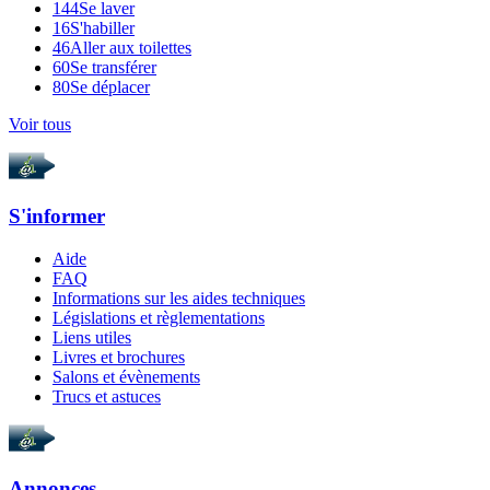
144
Se laver
16
S'habiller
46
Aller aux toilettes
60
Se transférer
80
Se déplacer
Voir tous
S'informer
Aide
FAQ
Informations sur les aides techniques
Législations et règlementations
Liens utiles
Livres et brochures
Salons et évènements
Trucs et astuces
Annonces