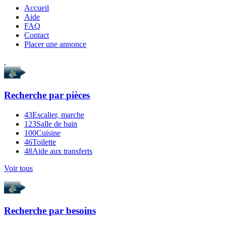
Accueil
Aide
FAQ
Contact
Placer une annonce
Recherche par
pièces
43
Escalier, marche
123
Salle de bain
100
Cuisine
46
Toilette
48
Aide aux transferts
Voir tous
Recherche par
besoins