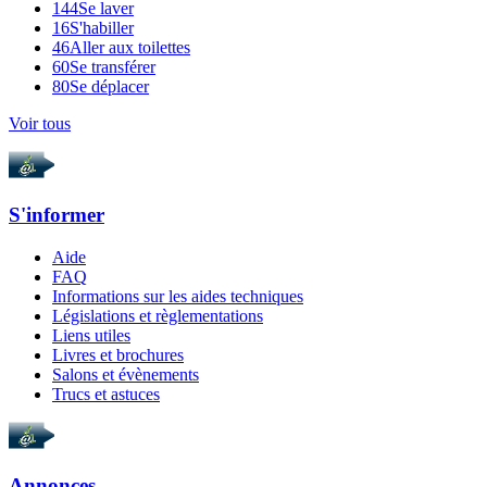
144
Se laver
16
S'habiller
46
Aller aux toilettes
60
Se transférer
80
Se déplacer
Voir tous
S'informer
Aide
FAQ
Informations sur les aides techniques
Législations et règlementations
Liens utiles
Livres et brochures
Salons et évènements
Trucs et astuces
Annonces