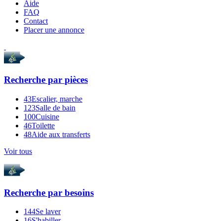
Aide
FAQ
Contact
Placer une annonce
Recherche par
pièces
43
Escalier, marche
123
Salle de bain
100
Cuisine
46
Toilette
48
Aide aux transferts
Voir tous
Recherche par
besoins
144
Se laver
16
S'habiller