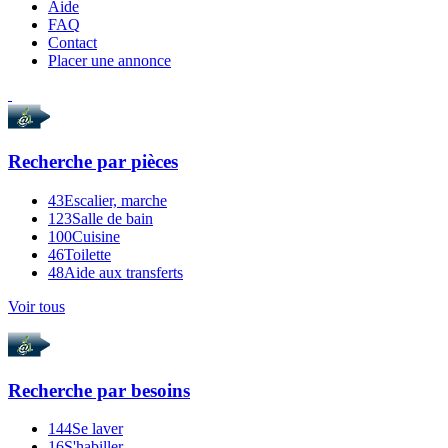
Aide
FAQ
Contact
Placer une annonce
Recherche par
pièces
43
Escalier, marche
123
Salle de bain
100
Cuisine
46
Toilette
48
Aide aux transferts
Voir tous
Recherche par
besoins
144
Se laver
16
S'habiller