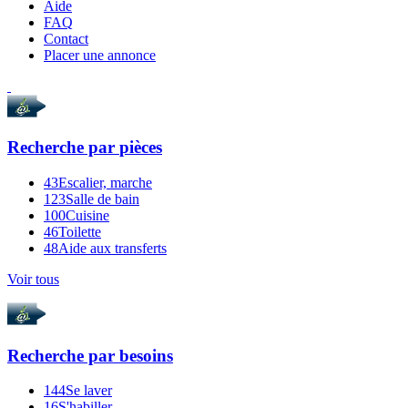
Aide
FAQ
Contact
Placer une annonce
Recherche par
pièces
43
Escalier, marche
123
Salle de bain
100
Cuisine
46
Toilette
48
Aide aux transferts
Voir tous
Recherche par
besoins
144
Se laver
16
S'habiller