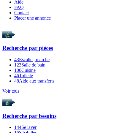
Aide
FAQ
Contact
Placer une annonce
Recherche par
pièces
43
Escalier, marche
123
Salle de bain
100
Cuisine
46
Toilette
48
Aide aux transferts
Voir tous
Recherche par
besoins
144
Se laver
16
S'habiller