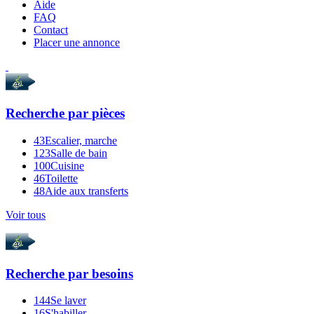
Aide
FAQ
Contact
Placer une annonce
Recherche par
pièces
43
Escalier, marche
123
Salle de bain
100
Cuisine
46
Toilette
48
Aide aux transferts
Voir tous
Recherche par
besoins
144
Se laver
16
S'habiller