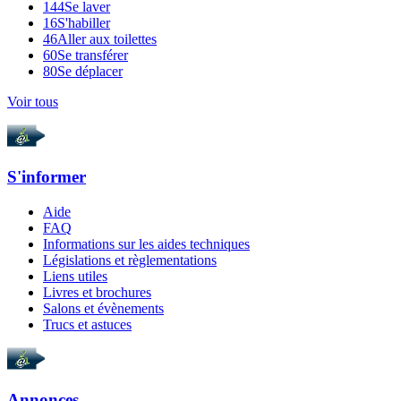
144
Se laver
16
S'habiller
46
Aller aux toilettes
60
Se transférer
80
Se déplacer
Voir tous
S'informer
Aide
FAQ
Informations sur les aides techniques
Législations et règlementations
Liens utiles
Livres et brochures
Salons et évènements
Trucs et astuces
Annonces