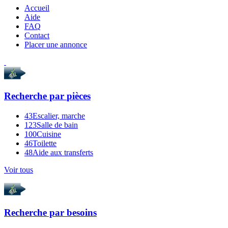
Accueil
Aide
FAQ
Contact
Placer une annonce
Recherche par
pièces
43
Escalier, marche
123
Salle de bain
100
Cuisine
46
Toilette
48
Aide aux transferts
Voir tous
Recherche par
besoins